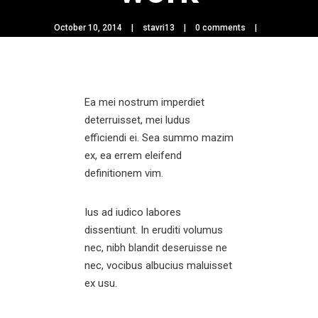
October 10, 2014
stavri13
0 comments
Ea mei nostrum imperdiet
deterruisset, mei ludus
efficiendi ei. Sea summo mazim
ex, ea errem eleifend
definitionem vim.
Ius ad iudico labores
dissentiunt. In eruditi volumus
nec, nibh blandit deseruisse ne
nec, vocibus albucius maluisset
ex usu.